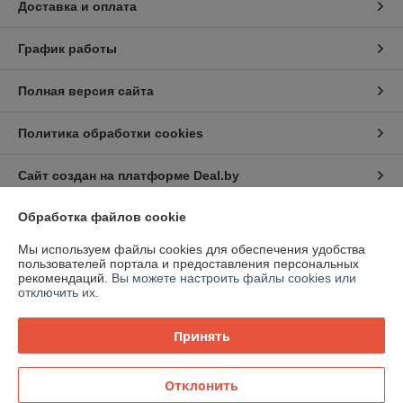
Доставка и оплата
График работы
Полная версия сайта
Политика обработки cookies
Сайт создан на платформе Deal.by
Обработка файлов cookie
Информация для покупателя
Мы используем файлы cookies для обеспечения удобства
Юридическое лицо:
Общество с ограниченной ответственностью
пользователей портала и предоставления персональных
"ЗИКМЕС"
рекомендаций.
Вы можете настроить файлы cookies или
220131 ,Республика Беларусь, г. Минск, ул. Гамарника, д. 30, офис. 405
отключить их.
Регистрационный номер ЕГР: 193543133
Принять
УНП: 193543133
Регистрационный орган: Минский горисполком
Отклонить
Дата регистрации компании: 04.05.2021