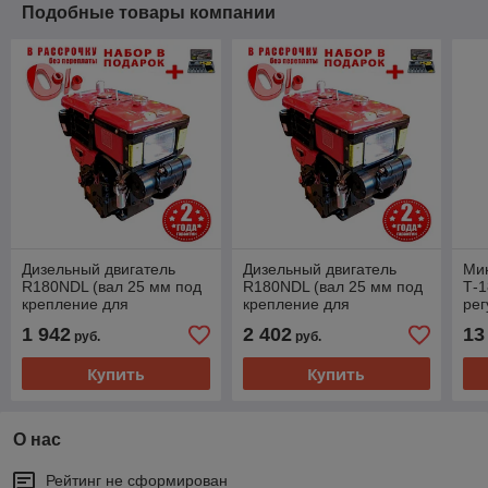
Подобные товары компании
Дизельный двигатель
Дизельный двигатель
Мин
R180NDL (вал 25 мм под
R180NDL (вал 25 мм под
Т-1
крепление для
крепление для
рег
минитракторов) 10,5 л.с
минитракторов с
1 942
2 402
13
руб.
руб.
электростартом) 10,5 л.с
Купить
Купить
О нас
Рейтинг не сформирован