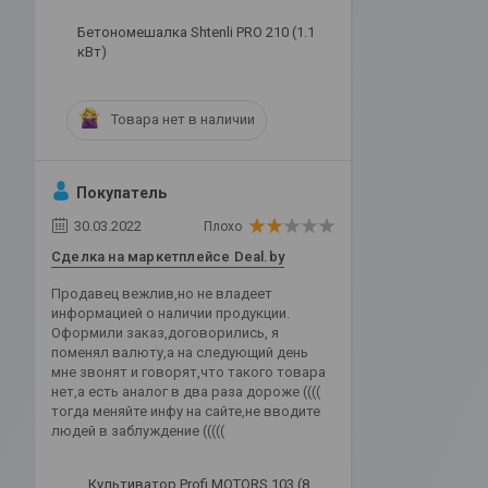
Бетономешалка Shtenli PRO 210 (1.1
кВт)
Товара нет в наличии
Покупатель
30.03.2022
Плохо
Сделка на маркетплейсе Deal.by
Продавец вежлив,но не владеет
информацией о наличии продукции.
Оформили заказ,договорились, я
поменял валюту,а на следующий день
мне звонят и говорят,что такого товара
нет,а есть аналог в два раза дороже ((((
тогда меняйте инфу на сайте,не вводите
людей в заблуждение (((((
Культиватор Profi MOTORS 103 (8