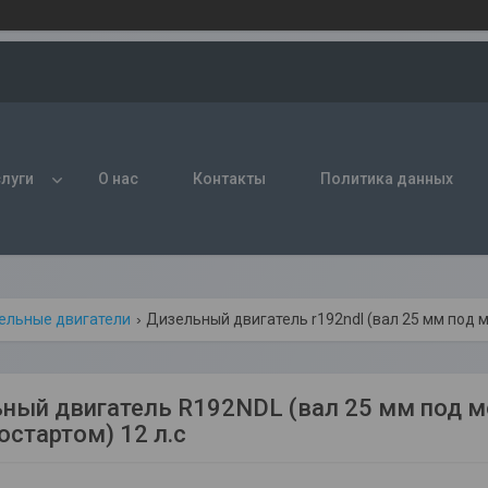
слуги
О нас
Контакты
Политика данных
ельные двигатели
Дизельный двигатель r192ndl (вал 25 мм под мо
ный двигатель R192NDL (вал 25 мм под мо
остартом) 12 л.с