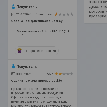
запас про
Дизельны
Покупатель
моторов и
21.07.2026
Очень плохо
проверка 
Сделка на маркетплейсе Deal.by
Бетономешалка Shtenli PRO 210 (1.1
кВт)
Товара нет в наличии
Покупатель
30.03.2022
Плохо
Сделка на маркетплейсе Deal.by
Продавец вежлив,но не владеет
информацией о наличии продукции.
Оформили заказ,договорились, я
поменял валюту,а на следующий день
мне звонят и говорят,что такого товара