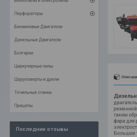
Бензопилы и электропилы
Перфораторы
Бензиновые Двигатели
Дизельные Двигатели
Болгарки
Циркулярные пилы
Описан
Шуруповерты и дрели
Точильные станки
Дизельн
двигател
Прицепы
ременной 
таким обр
фара для 
электрост
Большое т