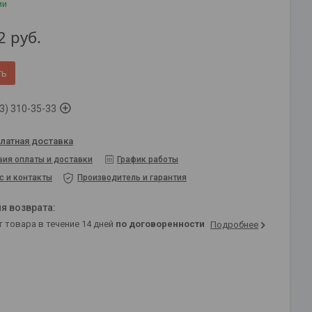
ии
2
руб.
ть
3) 310-35-33
латная доставка
вия оплаты и доставки
График работы
с и контакты
Производитель и гарантия
т товара в течение 14 дней
по договоренности
Подробнее