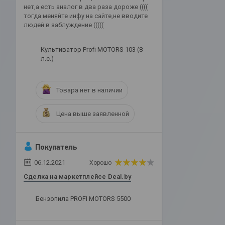
нет,а есть аналог в два раза дороже ((((
тогда меняйте инфу на сайте,не вводите
людей в заблуждение (((((
Культиватор Profi MOTORS 103 (8
л.с.)
Товара нет в наличии
Цена выше заявленной
Покупатель
06.12.2021
Хорошо
Сделка на маркетплейсе Deal.by
Бензопила PROFI MOTORS 5500