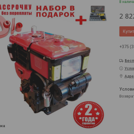
В налич
2 82
Купи
+375 (3
Бесп
Усло
Адре
возвра
нка