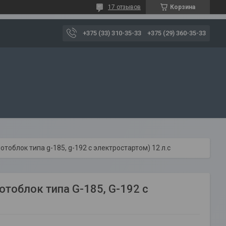
17 отзывов
Корзина
+375 (33) 310-35-33
+375 (29) 360-35-33
тоблок типа g-185, g-192 с электростартом) 12 л.с
тоблок типа G-185, G-192 с