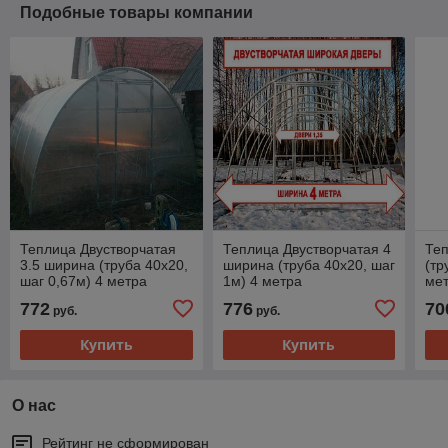
Подобные товары компании
Теплица Двустворчатая
Теплица Двустворчатая 4
Те
3.5 ширина (труба 40х20,
ширина (труба 40х20, шаг
(тр
шаг 0,67м) 4 метра
1м) 4 метра
ме
772
776
70
руб.
руб.
Купить
Купить
О нас
Рейтинг не сформирован